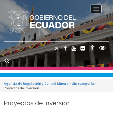
Toggle na
Agencia de Regulación y Control Minero
>
Sin categoría
>
Proyectos de Inversión
Proyectos de Inversión